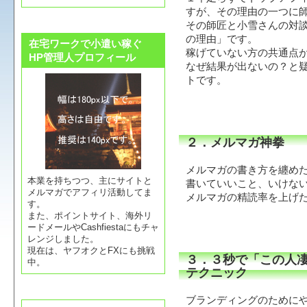
すが、その理由の一つに
その師匠と小雪さんの対
の理由」です。
在宅ワークで小遣い稼ぐ
稼げていない方の共通点
HP管理人プロフィール
なぜ結果が出ないの？と
トです。
２．メルマガ神拳
メルマガの書き方を纏め
本業を持ちつつ、主にサイトと
書いていいこと、いけな
メルマガでアフィリ活動してま
メルマガの精読率を上げ
す。
また、ポイントサイト、海外リ
ードメールやCashfiestaにもチャ
レンジしました。
現在は、ヤフオクとFXにも挑戦
３．３秒で「この人
中。
テクニック
ブランディングのために