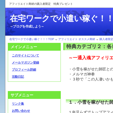
アフィリエイト商材の購入者限定 特典プレゼント
在宅ワークで小遣い稼ぐ！
～ブログを作成しよう～
在宅ワークで小遣い稼ぐ！！！TOP
→
アフィリエイト オススメ商材
→
購入者限
特典カテゴリ２：各
メインメニュー
このサイトについて
～一通入魂アフィリ
メールマガジン登録
・小雪を稼がせた師匠と
プロフィール詳細
・メルマガ神拳
活動日記
・３秒で「この人凄いか
サブメニュー
１．小雪を稼がせた
リンク集
お問い合わせ
１年足らずでトップアフ