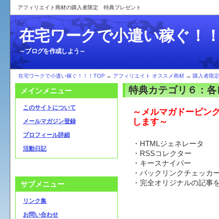
アフィリエイト商材の購入者限定 特典プレゼント
在宅ワークで小遣い稼ぐ！
～ブログを作成しよう～
在宅ワークで小遣い稼ぐ！！！TOP
→
アフィリエイト オススメ商材
→
購入者限
特典カテゴリ６：各
メインメニュー
このサイトについて
～メルマガドーピン
します～
メールマガジン登録
プロフィール詳細
・HTMLジェネレータ
活動日記
・RSSコレクター
・キースナイパー
・バックリンクチェッカ
・完全オリジナルの記事
サブメニュー
リンク集
お問い合わせ